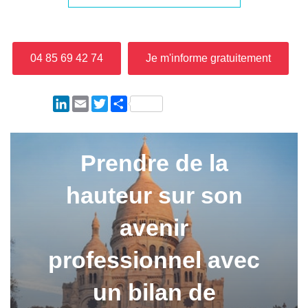
04 85 69 42 74⁩
Je m'informe gratuitement
LinkedIn
Email
Twitter
Partager
Prendre de la
hauteur sur son
avenir
professionnel avec
un bilan de