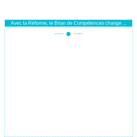
Avec la Réforme, le Bilan de Compétences change ...
Attention, les contenus de la page suivante sont
probablement obsolètes.
Les OPACIF historiques n'existent plus.
L'application
Mon Compte Formation
rend le Bilan de
Compétences plus accessible.
Le Groupe PERSPECTIVE intervient désormais partout en
France et à distance.
Cliquez ici pour trouver la formule qui est faite pour
vous, au plus près de chez vous
Vous avez une question ? Contactez-nous