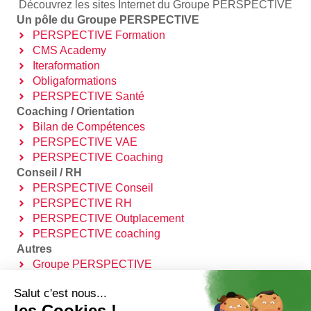
PERSPECTIVE Santé
Coaching / Orientation
Bilan de Compétences
PERSPECTIVE VAE
PERSPECTIVE Coaching
Conseil / RH
PERSPECTIVE Conseil
PERSPECTIVE RH
PERSPECTIVE Outplacement
PERSPECTIVE coaching
Autres
Groupe PERSPECTIVE
Certification QUALIOPI
Trouver Mon OPCO
Contact
2 AV. DU RAY - 06100 NICE
04 85 69 42 74⁩
contact@groupe-perspective.fr
Faites carrière chez PERSPECTIVE
Salut c'est nous...
les Cookies !