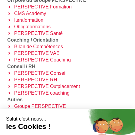
Coaching / Orientation
Bilan de Compétences
PERSPECTIVE VAE
PERSPECTIVE Coaching
Conseil / RH
PERSPECTIVE Conseil
PERSPECTIVE RH
PERSPECTIVE Outplacement
PERSPECTIVE coaching
Autres
Groupe PERSPECTIVE
Certification QUALIOPI
Trouver Mon OPCO
Contact
2 AV. DU RAY - 06100 NICE
04 85 69 42 74⁩
contact@groupe-perspective.fr
Faites carrière chez PERSPECTIVE
Salut c'est nous...
les Cookies !
Groupe PERSPECTIVE
Découvrir le Groupe PERSPECTIVE
Informations légales et réglementaires
Faire une réclamation