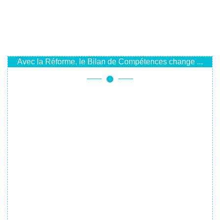
Avec la Réforme, le Bilan de Compétences change ...
Attention, les contenus de la page suivante sont
probablement obsolètes.
Les OPACIF historiques n'existent plus.
L'application
Mon Compte Formation
rend le Bilan de
Compétences plus accessible.
Le Groupe PERSPECTIVE intervient désormais partout en
France et à distance.
Cliquez ici pour trouver la formule qui est faite pour
vous, au plus près de chez vous