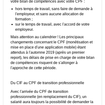
ilan de compétences avec votre CPF :
votre bilan de compétences avec votre CPF :
hors temps de travail, sans faire de demande à
hors temps de travail, sans faire de demande à
l'employeur, et sans aucune allocation de
l'employeur, et sans aucune allocation de
formation ;
formation ;
sur le temps de travail, avec l'accord de votre
sur le temps de travail, avec l'accord de votre
employeur.
employeur.
is attention au calendrier ! L
es principaux
Mais attention au calendrier ! L
es principaux
hangements concernant le CPF (monétisation et
changements concernant le CPF (monétisation et
ise en place d'une application mobile) étant
mise en place d'une application mobile) étant
ttendus à l'automne 2019 (après un premier
attendus à l'automne 2019 (après un premier
port), les délais de prise en charge de votre bilan
report), les délais de prise en charge de votre bilan
e compétences risquent de s'allonger à l'approche
de compétences risquent de s'allonger à
e cette période.
l'approche de cette période.
Du CIF au CPF de
Du CIF au CPF de transition professionnelle
transition professionnelle
Avec l'arrivée du CPF de transition
professionnelle (en remplacement du CIF), un
vec l'arrivée du CPF de transition professionnelle
salarié aura toujours la possibilité de demander la