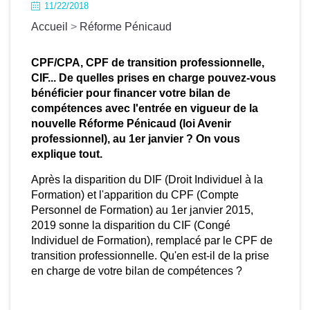
11/22/2018
inancer votre bilan de compétences
Accueil
>
Réforme Pénicaud
vec l'entrée en vigueur de la nouvelle
éforme Pénicaud (loi Avenir
rofessionnel), au 1er janvier ? On
CPF/CPA, CPF de transition professionnelle,
CIF... De quelles prises en charge pouvez-vous
ous explique tout.
bénéficier pour financer votre bilan de
rès la disparition du DIF (Droit Individuel à la
compétences avec l'entrée en vigueur de la
ormation) et l'apparition du CPF (Compte
nouvelle Réforme Pénicaud (loi Avenir
ersonnel de Formation) au 1er janvier 2015, 2019
professionnel), au 1er janvier ? On vous
onne la disparition du CIF (Congé Individuel de
explique tout.
ormation), remplacé par le CPF de transition
ofessionnelle. Qu'en est-il de la prise en charge
Après la disparition du DIF (Droit Individuel à la
e votre bilan de compétences ?
Formation) et l'apparition du CPF (Compte
Personnel de Formation) au 1er janvier 2015,
2019 sonne la disparition du CIF (Congé
Quelques rappels tout
Individuel de Formation), remplacé par le CPF de
transition professionnelle. Qu'en est-il de la prise
d'abord
en charge de votre bilan de compétences ?
lusieurs possibilités de prises en charge de votre