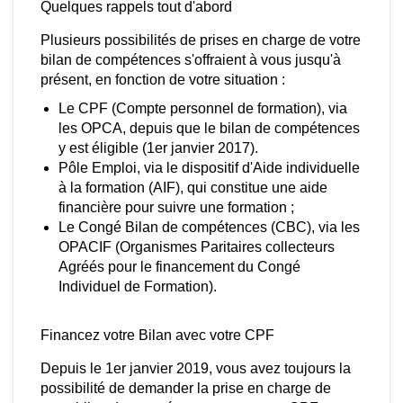
Quelques rappels tout d'abord
ilan de compétences s'offraient à vous jusqu'à
ésent, en fonction de votre situation :
Plusieurs possibilités de prises en charge de votre
Le CPF (Compte personnel de formation), via
bilan de compétences s'offraient à vous jusqu'à
les OPCA, depuis que le bilan de compétences
présent, en fonction de votre situation :
y est éligible (1er janvier 2017).
Le CPF (Compte personnel de formation), via
Pôle Emploi, via le dispositif d'Aide individuelle à
les OPCA, depuis que le bilan de compétences
la formation (AIF), qui constitue une aide
y est éligible (1er janvier 2017).
financière pour suivre une formation ;
Pôle Emploi, via le dispositif d'Aide individuelle
Le Congé Bilan de compétences (CBC), via les
à la formation (AIF), qui constitue une aide
OPACIF (
Organismes Paritaires collecteurs
financière pour suivre une formation ;
Agréés pour le financement du Congé Individuel
Le Congé Bilan de compétences (CBC), via les
de Formation).
OPACIF (
Organismes Paritaires collecteurs
Agréés pour le financement du Congé
Financez votre Bilan
Individuel de Formation).
avec votre CPF
Financez votre Bilan avec votre CPF
epuis le 1er janvier 2019, vous avez toujours la
Depuis le 1er janvier 2019, vous avez toujours la
ossibilité de demander la prise en charge de votre
possibilité de demander la prise en charge de