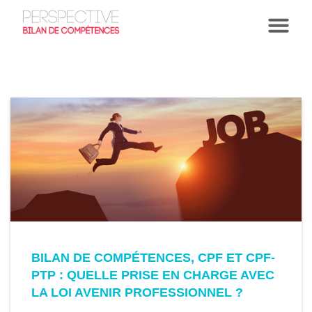
1/22/2018
ccueil
>
Réforme Pénicaud
BILAN DE COMPÉTENCES, CPF ET CPF-
PF/CPA, CPF de transition
PTP : QUELLE PRISE EN CHARGE AVEC
rofessionnelle, CIF... De quelles prises
LA LOI AVENIR PROFESSIONNEL ?
n charge pouvez-vous bénéficier pour