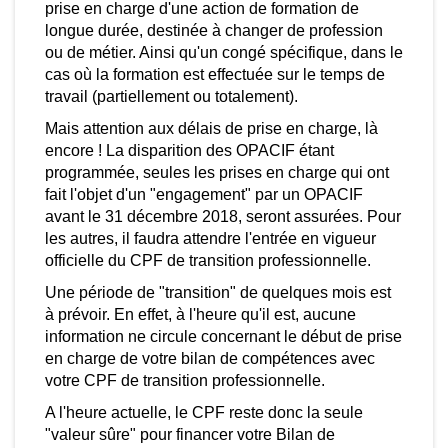
en remplacement du CIF), un salarié aura toujours
prise en charge d'une action de formation de
a possibilité de demander la prise en charge d'une
longue durée, destinée à changer de profession
ction de formation de longue durée, destinée à
ou de métier. Ainsi qu'un congé spécifique, dans le
hanger de profession ou de métier. Ainsi qu'un
cas où la formation est effectuée sur le temps de
ongé spécifique, dans le cas où la formation est
travail (partiellement ou totalement).
fectuée sur le temps de travail (partiellement ou
Mais attention aux délais de prise en charge, là
otalement).
encore ! La disparition des OPACIF étant
ais attention aux délais de prise en charge, là
programmée, seules les prises en charge qui ont
ncore ! La disparition des OPACIF étant
fait l'objet d'un "engagement" par un OPACIF
rogrammée, seules les prises en charge qui ont
avant le 31 décembre 2018, seront assurées. Pour
ait l'objet d'un "engagement" par un OPACIF avant
les autres, il faudra attendre l'entrée en vigueur
e 31 décembre 2018, seront assurées. Pour les
officielle du CPF de transition professionnelle.
tres, il faudra attendre l'entrée en vigueur officielle
u CPF de transition professionnelle.
Une période de "transition" de quelques mois est
à prévoir. En effet, à l'heure qu'il est, aucune
ne période de "transition" de quelques mois est à
information ne circule concernant le début de prise
évoir. En effet, à l'heure qu'il est, aucune
en charge de votre bilan de compétences avec
nformation ne circule concernant le début de prise
votre CPF de transition professionnelle.
n charge de votre bilan de compétences avec
otre CPF de transition professionnelle.
A l'heure actuelle, le CPF reste donc la seule
"valeur sûre" pour financer votre Bilan de
 l'heure actuelle, le CPF reste donc la seule